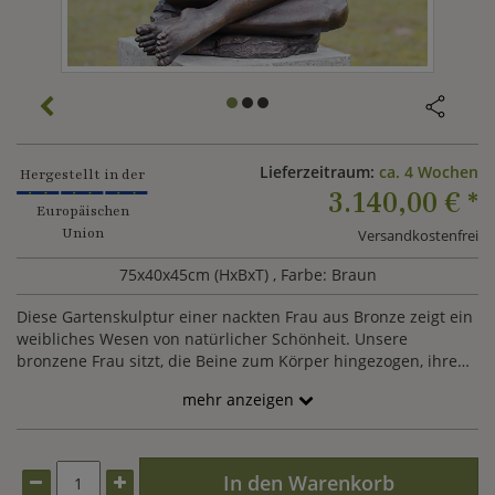
Lieferzeitraum:
ca. 4 Wochen
Hergestellt in der
3.140,00 €
*
Europäischen
Union
Versandkostenfrei
75x40x45cm (HxBxT)
, Farbe: Braun
Diese Gartenskulptur einer nackten Frau aus Bronze zeigt ein
weibliches Wesen von natürlicher Schönheit. Unsere
bronzene Frau sitzt, die Beine zum Körper hingezogen, ihre
Arme vor der Brust verschränkt und auf den Schultern
mehr anzeigen
abgelegt sowie den Kopf sanft geneigt auf einem kleinen
Felsen und scheint zu träumen. Die erdig-sonnigen
Schattierungen der edlen Bronze gekonnt nutzend, bereichert
diese Gartenskulptur einer nackten Frau aus hochwertiger
In den Warenkorb
Bronze einfach jeden Standort.