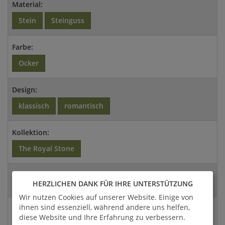
Material:
Stein
Steinguss
Farbe:
Ocker
Design:
klassisch
romantisch
Kollektion:
The Royal Stone
Artikel- / Versandgewicht:
HERZLICHEN DANK FÜR IHRE UNTERSTÜTZUNG
35 Kg / 45,5 Kg
Wir nutzen Cookies auf unserer Website. Einige von
ihnen sind essenziell, während andere uns helfen,
Abmessungen:
diese Website und Ihre Erfahrung zu verbessern.
9,5x61x30cm (HxBxT)