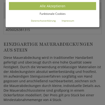
Alle Akzeptieren
Versandart:
Funktionale Cookies
Spedition
Datenschutzerklärung
Impressum
EAN:
4056026381315
EINZIGARTIGE MAUERABDECKUNGEN
AUS STEIN
Diese Mauerabdeckung wird in traditioneller Handarbeit
gefertigt und überzeugt durch eine hohe Qualität sowie
Festigkeit. Durch die Verwendung erstklassiger Materialien ist
der Abdeckungstein absolut wetterbeständig und frostfest.
Im aufwändigen Steingussverfahren sorgfältig von Hand
gegossen und anschließend nachbearbeitet, zeichnen sich
die Mauerabdeckungen durch kleine, individuelle Details aus.
Die Mauerabschlusssteine sind großporig in einem
Ockerfarbton modelliert. Der Preis gilt pro Stück bei einer
Mindestabnahmemenge von 4 Stück.