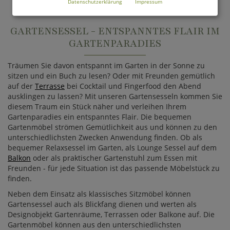
Datenschutzerklärung
Impressum
GARTENSESSEL - ENTSPANNTES FLAIR IM
GARTENPARADIES
Träumen Sie davon entspannt im Garten in der Sonne zu
sitzen und ein Buch zu lesen? Oder mit Freunden gemütlich
auf der
Terrasse
bei Cocktail und Fingerfood den Abend
ausklingen zu lassen? Mit unseren Gartensesseln kommen Sie
diesem Traum ein Stück näher und verleihen Ihrem
Gartenparadies ein entspanntes Flair. Die bequemen
Gartenmöbel strömen Gemütlichkeit aus und können zu den
unterschiedlichsten Zwecken Anwendung finden. Ob als
bequemer Relaxsessel im Garten, als Lounge Sessel auf dem
Balkon
oder als praktischer Gartenstuhl zum Essen mit
Freunden - für jede Situation ist das passende Möbelstück zu
finden.
Neben dem Einsatz als klassisches Sitzmöbel können
Gartensessel auch als Blickfang dienen und werten als
Designobjekt Gartenräume, Terrassen oder Balkone auf. Die
Gartenmöbel können aus den unterschiedlichsten