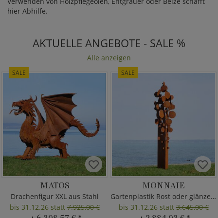
Verwenden von Holzpflegeölen, Entgrauer oder Beize schafft
hier Abhilfe.
AKTUELLE ANGEBOTE - SALE %
Alle anzeigen
SALE
SALE
MATOS
MONNAIE
Drachenfigur XXL aus Stahl
Gartenplastik Rost oder glänzend
bis 31.12.26 statt
7.925,00 €
bis 31.12.26 statt
3.645,00 €