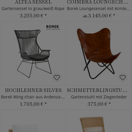
ALTEA SESSEL
COIMBRA LOUNGECHAIR
Gartensessel in grau/weiß Rope
Borek Loungesessel mit Armlehnen
3.255,00 €
*
3.145,00 €
*
ab
HOCHLEHNER SILVES
SCHMETTERLINGSTUHL MON
Borek Wing chair aus Ardenza-Rope
Gartenstuhl mit Ziegenleder
1.705,00 €
*
375,00 €
*