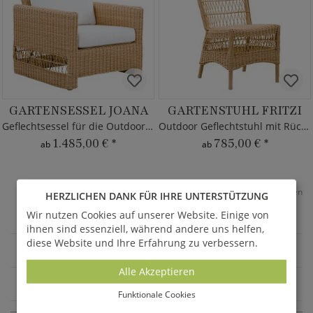
GARTENSESSEL JOANA
GARTENSTUHL FRITZI
Geflechtsessel für die Outdoor Lounge
Outdoor Geflechtstuhl mit Rückenlehne
1.485,00 €
*
785,00 €
*
ab
ab
*
Alle Preise inkl. MwSt. & Versandkosten
HERZLICHEN DANK FÜR IHRE UNTERSTÜTZUNG
Wir nutzen Cookies auf unserer Website. Einige von
36
Seite
1
von 5
ihnen sind essenziell, während andere uns helfen,
diese Website und Ihre Erfahrung zu verbessern.
GARTENMÖBEL
Alle Akzeptieren
GARTENSTÜHLE & SESSEL
Funktionale Cookies