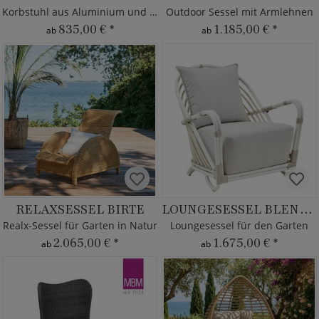
Korbstuhl aus Aluminium und Rattan
Outdoor Sessel mit Armlehnen
835,00 €
*
1.185,00 €
*
ab
ab
RELAXSESSEL BIRTE
LOUNGESESSEL BLENDA
Realx-Sessel für Garten in Natur
Loungesessel für den Garten
2.065,00 €
*
1.675,00 €
*
ab
ab