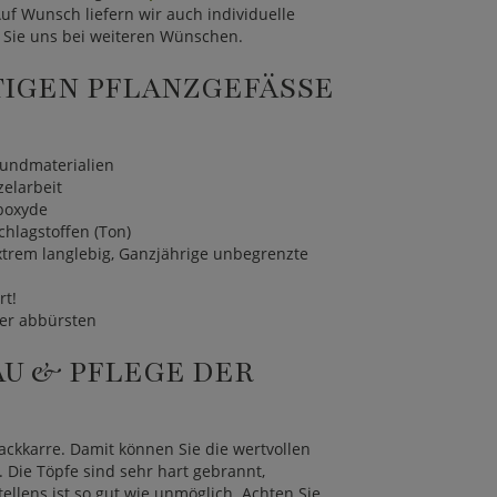
uf Wunsch liefern wir auch individuelle
 Sie uns bei weiteren Wünschen.
GEN PFLANZGEFÄSSE I
rundmaterialien
zelarbeit
rboxyde
hlagstoffen (Ton)
xtrem langlebig, Ganzjährige unbegrenzte
rt!
der abbürsten
AU & PFLEGE DER
kkarre. Damit können Sie die wertvollen
 Die Töpfe sind sehr hart gebrannt,
lens ist so gut wie unmöglich. Achten Sie