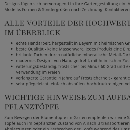
Designs fügen sich hervorragend in Ihre Gartengestaltung ein. A
Modelle, Formen & Sondergrößen nach Zeichnung. Kontaktieren
ALLE VORTEILE DER HOCHWERTI
M ÜBERBLICK
echte Handarbeit, hergestellt in Bayern mit heimischen G
beste Qualität - keine Massenware, jedes Produkt eine Ein
brillante Farben durch natürliche mineralische Metall-Fa
modernes Design - von Hand gedreht, mit heimischen Zusc
witterungsbeständig, frostsicher bis Minus 60 Grad und e
Verwendung im Freien
verlängerte Garantie: 4 Jahre auf Frostsicherheit - garantie
sehr pflegeleicht: einfach abspülen, hochdruckreinigen o
WICHTIGE HINWEISE ZUM AUFB
PFLANZTÖPFE
Zum Bewegen der Blumentöpfe im Garten empfehlen wir eine Sac
Töpfe auch im bepflanzten Zustand von A nach B transportieren.
Abplatzungen oder ein Zerbrechen der Töpfe während des Umstel