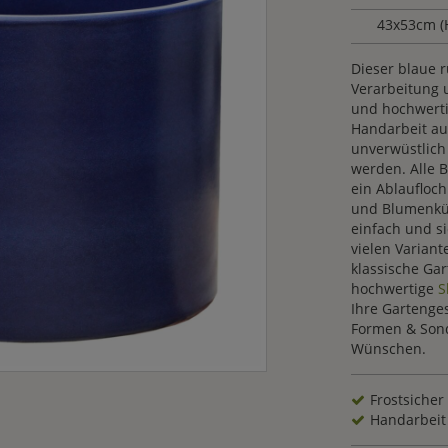
43x53cm 
Dieser blaue 
Verarbeitung 
und hochwerti
Handarbeit au
unverwüstlich
werden. Alle 
ein Ablaufloch
und Blumenküb
einfach und si
vielen Varian
klassische Ga
hochwertige
S
Ihre Gartenges
Formen & Sond
Wünschen.
Frostsicher
Handarbeit