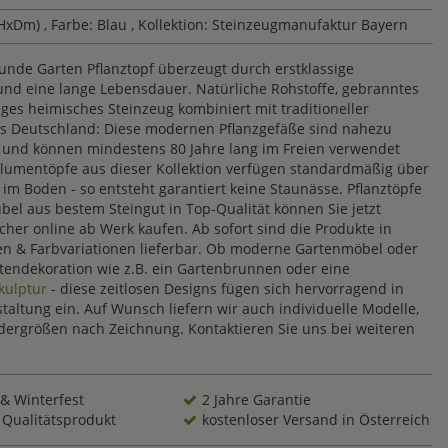
(HxDm)
, Farbe: Blau
, Kollektion: Steinzeugmanufaktur Bayern
runde Garten Pflanztopf überzeugt durch erstklassige
und eine lange Lebensdauer. Natürliche Rohstoffe, gebranntes
ges heimisches Steinzeug kombiniert mit traditioneller
s Deutschland: Diese modernen Pflanzgefäße sind nahezu
 und können mindestens 80 Jahre lang im Freien verwendet
Blumentöpfe aus dieser Kollektion verfügen standardmäßig über
 im Boden - so entsteht garantiert keine Staunässe. Pflanztöpfe
el aus bestem Steingut in Top-Qualität können Sie jetzt
cher online ab Werk kaufen. Ab sofort sind die Produkte in
ten & Farbvariationen lieferbar. Ob moderne Gartenmöbel oder
rtendekoration wie z.B. ein Gartenbrunnen oder eine
kulptur
- diese zeitlosen Designs fügen sich hervorragend in
taltung ein. Auf Wunsch liefern wir auch individuelle Modelle,
ergrößen nach Zeichnung. Kontaktieren Sie uns bei weiteren
 & Winterfest
2 Jahre Garantie
 Qualitätsprodukt
kostenloser Versand in Österreich