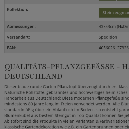
Kollektion:
Steinzeugma
Abmessungen:
43x53cm (HxDm
Versandart:
Spedition
EAN:
4056026127326
QUALITÄTS-PFLANZGEFÄSSE - HA
EUTSCHLAND
Dieser blaue runde Garten Pflanztopf überzeugt durch erstklas
Natürliche Rohstoffe, gebranntes und hochwertiges heimisches S
Handarbeit aus Deutschland: Diese modernen Pflanzgefäße sin
mindestens 80 Jahre lang im Freien verwendet werden. Alle Blu
standardmäßig über ein Ablaufloch im Boden - so entsteht garan
Blumenkübel aus bestem Steingut in Top-Qualität können Sie jet
Ab sofort sind die Produkte in vielen Varianten & Farbvariatio
klassische Gartendekoration wie z.B. ein Gartenbrunnen oder e