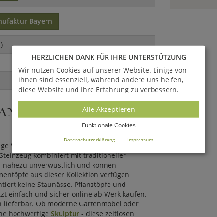
nufaktur Bayern
)
HERZLICHEN DANK FÜR IHRE UNTERSTÜTZUNG
Wir nutzen Cookies auf unserer Website. Einige von
ihnen sind essenziell, während andere uns helfen,
diese Website und Ihre Erfahrung zu verbessern.
NDGEFERTIGT IN D
Alle Akzeptieren
Funktionale Cookies
Datenschutzerklärung
Impressum
sige Verarbeitung und eine lange Lebensdauer.
teinzeug kombiniert mit traditioneller
d nahezu unverwüstlich und können
mentöpfe aus dieser Kollektion verfügen
tiert keine Staunässe. Pflanztöpfe und
zt einfach und sicher online ab Werk kaufen.
nen lieferbar. Ob moderne Gartenmöbel oder
ine hochwertige
Skulptur
- diese zeitlosen