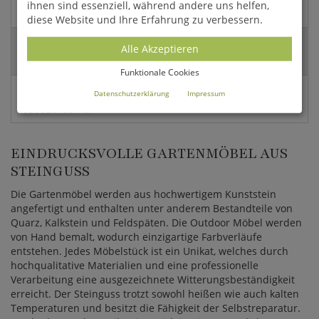
ihnen sind essenziell, während andere uns helfen,
40x136x38cm (HxBxT)
diese Website und Ihre Erfahrung zu verbessern.
Versandart:
Alle Akzeptieren
Spedition
Funktionale Cookies
EAN:
Datenschutzerklärung
Impressum
4056026409149
EINDRUCKSVOLLE GARTENMÖBEL AUS
STEINGUSS
Die Gartenmöbel werden aus hochwertigem Kunststein
angefertigt und enthalten unter anderem Bestandteile von
Quarz, Kalkstein und Feldspäten. Die Outdoor Möbel werden
von Hand bemalt, wodurch einzigartige Farbverläufe
entstehen. Jedes Möbelstück ist ein Unikat, welches durch
hochqualitative Materialien und eine professionelle
Verarbeitung eine ausgezeichnete Witterungsbeständigkeit
erreicht. Der Steinguss trotzt sowohl heißen wie auch kalten
Temperaturen und besitzt die Fähigkeit der Selbstreparatur.