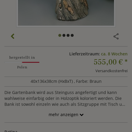
Lieferzeitraum:
ca. 8 Wochen
hergestellt in
555,00 €
*
Polen
Versandkostenfrei
40x136x38cm (HxBxT)
, Farbe: Braun
Die Gartenbank wird aus Steinguss angefertigt und kann
wahlweise einfarbig oder in Holzoptik koloriert werden. Die
Bank ist sowohl einzeln wie auch als Sitzgruppe mit Tisch und
Hockern ein Blickfang im Garten oder Park. Die Bank wird in
mehr anzeigen
einzelnen Komponeneten geliefert und kann mit farblosem
Silikon oder frostbeständigem Kleber sicher aufeinander
befestigt werden.
Patina