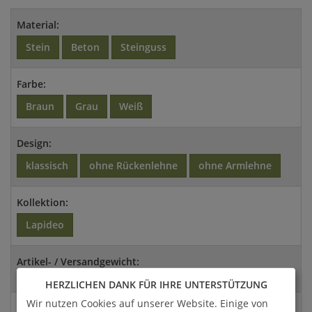
Material:
Stein
Beton
Steinguss
Farbe:
Braun
Grau
Weiß
Design:
klassisch
ohne Rückenlehne
ohne Armlehne
Kollektion:
Lapideo
Artikel- / Versandgewicht:
115 Kg / 149,5 Kg
HERZLICHEN DANK FÜR IHRE UNTERSTÜTZUNG
Wir nutzen Cookies auf unserer Website. Einige von
Abmessungen: