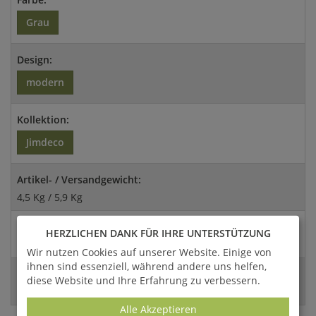
Grau
Design:
modern
Kollektion:
Jimdeco
Artikel- / Versandgewicht:
4,5 Kg / 5,9 Kg
Abmessungen:
HERZLICHEN DANK FÜR IHRE UNTERSTÜTZUNG
65x50cm (HxDm)
Wir nutzen Cookies auf unserer Website. Einige von
ihnen sind essenziell, während andere uns helfen,
EAN:
diese Website und Ihre Erfahrung zu verbessern.
4056026023932
Alle Akzeptieren