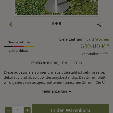
Lieferzeitraum:
ca. 2 Wochen
Hergestellt in
510,00 €
*
Deutschland
Versandkostenfrei
65x50cm (HxDm)
, Farbe: Grau
Diese äquatoriale Sonnenuhr aus Edelstahl ist sehr präzise,
dekorativ und absolut witterungsbeständig. Das Ziffernblatt
wird geziert von ausgeschnittenen römischen Ziffern. Die Uhr
ist für jeden Breitengrad einstellbar und bestens für die
mehr anzeigen
Befestigung auf einem Sockel geeignet.
In den Warenkorb