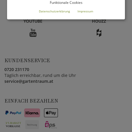
134
10
Funktionale Cookies
Datenschutzerklärung
Impressum
ABONNENTEN BEI
FOLLOWER BEI
YOUTUBE
HOUZZ
KUNDENSERVICE
0720 231170
Täglich erreichbar, rund um die Uhr
service@gartentraum.at
EINFACH BEZAHLEN