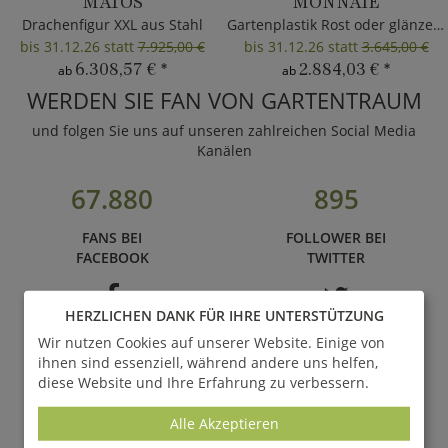
MATOS
MONNAIE
Drachenfigur XXL aus Stahl
Gartenplastik Rost oder glänzend
bis 31.12.26 statt
7.925,00 €
bis 31.12.26 statt
3.645,00 €
6.308,57 €
*
2.884,03 €
*
ab
ab
WERDEN SIE FAN VON GARTENTRAUM
und folgen Sie uns auf unseren zahlreichen Social Media
Kanälen
67.880
895
FANS BEI
FOLLOWER BEI
FACEBOOK
TWITTER
HERZLICHEN DANK FÜR IHRE UNTERSTÜTZUNG
788
234
Wir nutzen Cookies auf unserer Website. Einige von
ihnen sind essenziell, während andere uns helfen,
FOLLOWER BEI
ABONNENTEN BEI
diese Website und Ihre Erfahrung zu verbessern.
PINTEREST
INSTAGRAM
Alle Akzeptieren